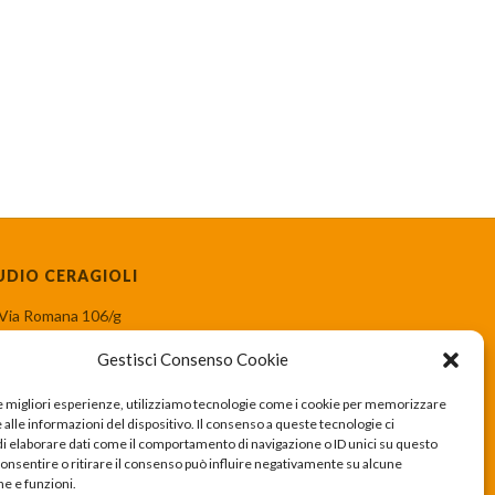
UDIO CERAGIOLI
Via Romana 106/g
55100 Lucca (LU)
Gestisci Consenso Cookie
05831387751
le migliori esperienze, utilizziamo tecnologie come i cookie per memorizzare
Via Giovanni Guidiccioni 188
alle informazioni del dispositivo. Il consenso a queste tecnologie ci
55100 Lucca (LU)
i elaborare dati come il comportamento di navigazione o ID unici su questo
consentire o ritirare il consenso può influire negativamente su alcune
+39 393 441 9630
he e funzioni.