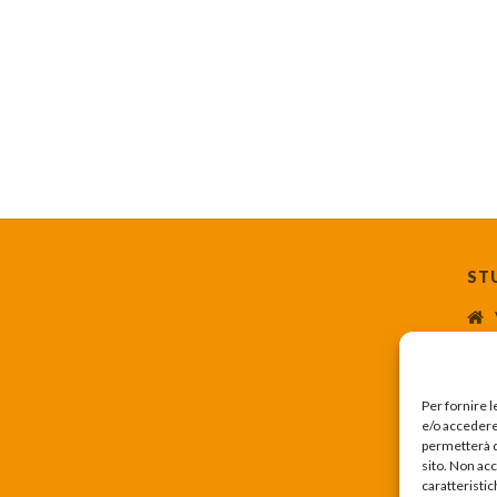
ST
Per fornire 
e/o accedere 
permetterà d
sito. Non ac
caratteristic